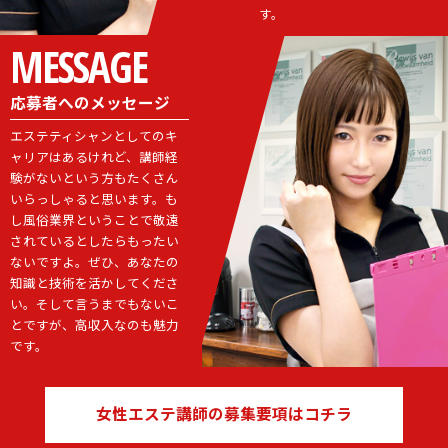
す。
応募者へのメッセージ
エステティシャンとしてのキ
ャリアはあるけれど、講師経
験がないという方もたくさん
いらっしゃると思います。も
し風俗業界ということで敬遠
されているとしたらもったい
ないですよ。ぜひ、あなたの
知識と技術を活かしてくださ
い。そして言うまでもないこ
とですが、高収入なのも魅力
です。
女性エステ講師の募集要項はコチラ