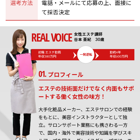
選考方法
電話・メールにて応募の上、面接に
て採否決定
女性エステ講師
谷本 亜紀 30歳
前職 エステ勤務
勤続4年
一発逆転
年収380万円
年収600万円
プロフィール
エステの技術面だけでなく内面もサポ
ートする働く女性の味方！
大手化粧品メーカー、エステサロンでの経験
をもとに、美容インストラクターとして独
立。サロンサポート業務にも携さわる一方
で、国内・海外で美容技術や知識を学びスキ