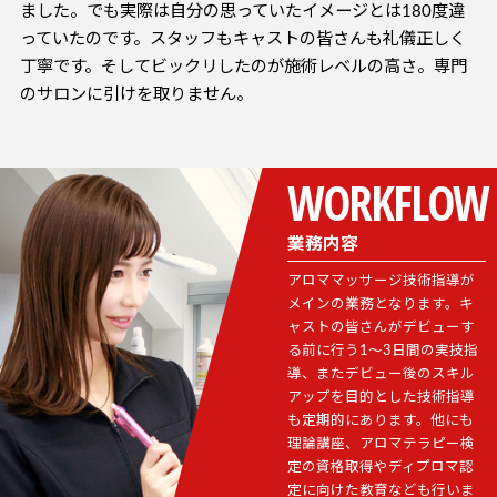
ました。でも実際は自分の思っていたイメージとは180度違
っていたのです。スタッフもキャストの皆さんも礼儀正しく
丁寧です。そしてビックリしたのが施術レベルの高さ。専門
のサロンに引けを取りません。
業務内容
アロママッサージ技術指導が
メインの業務となります。キ
ャストの皆さんがデビューす
る前に行う1～3日間の実技指
導、またデビュー後のスキル
アップを目的とした技術指導
も定期的にあります。他にも
理論講座、アロマテラピー検
定の資格取得やディプロマ認
定に向けた教育なども行いま