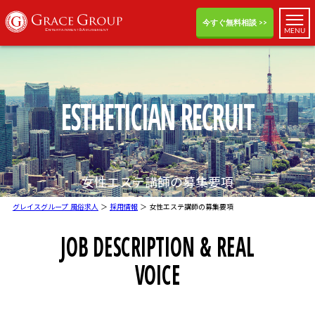
高収入の求人をお探しならグレイスグループ - 女性エステ講師
今すぐ無料相談 >>
MENU
ESTHETICIAN RECRUIT
女性エステ講師の募集要項
グレイスグループ 風俗求人
＞
採用情報
＞ 女性エステ講師の募集要項
JOB DESCRIPTION & REAL
VOICE