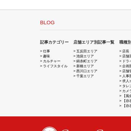
BLOG
記事カテゴリー
店舗エリア別記事一覧
職種
仕事
五反田エリア
店長
趣味
池袋エリア
店舗
カルチャー
錦糸町エリア
ドラ
ライフスタイル
新橋エリア
企画
西川口エリア
店舗
千葉エリア
人事
求人
タレ
カメ
【風
【存
【存