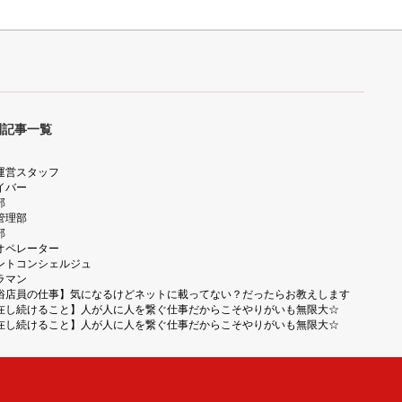
別記事一覧
運営スタッフ
イバー
部
管理部
部
オペレーター
ントコンシェルジュ
ラマン
俗店員の仕事】気になるけどネットに載ってない？だったらお教えします
在し続けること】人が人に人を繋ぐ仕事だからこそやりがいも無限大☆
在し続けること】人が人に人を繋ぐ仕事だからこそやりがいも無限大☆