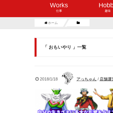
Works
Hob
仕事
趣味
ホーム
「 おもいやり 」一覧
2018/1/18
アっちゃん
/
店舗運