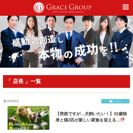
仕事
趣味
カルチャー
「 店長 」一覧
ライフスタイル
2020/5/1
ペット
【突然ですが…犬飼いたい！】32歳独
オフィシャルサイト
身と猫2匹が新しい家族を迎える…