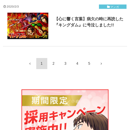
2020/2/3
マンガ
【心に響く言葉】病欠の時に再読した
『キングダム』に号泣しました!!
1
2
3
4
5