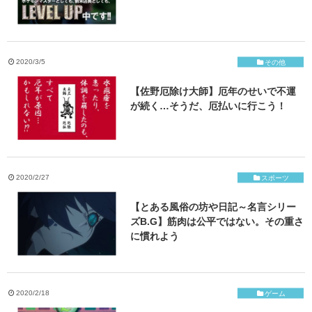
2020/3/5
その他
【佐野厄除け大師】厄年のせいで不運
が続く…そうだ、厄払いに行こう！
2020/2/27
スポーツ
【とある風俗の坊や日記～名言シリー
ズB.G】筋肉は公平ではない。その重さ
に慣れよう
2020/2/18
ゲーム