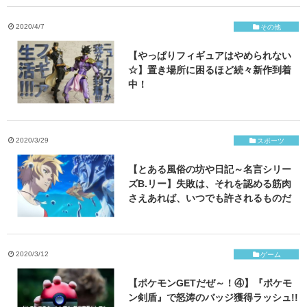
ご応募・お問い合わせ
2020/4/7
その他
【やっぱりフィギュアはやめられない
☆】置き場所に困るほど続々新作到着
中！
2020/3/29
スポーツ
【とある風俗の坊や日記～名言シリー
ズB.リー】失敗は、それを認める筋肉
さえあれば、いつでも許されるものだ
2020/3/12
ゲーム
【ポケモンGETだぜ～！④】『ポケモ
ン剣盾』で怒涛のバッジ獲得ラッシュ!!