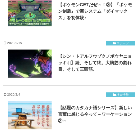
【ポケモンGETだぜ～！③】『ポケモ
ン剣盾』で新システム「ダイマック
ス」を初体験♪
2020/2/15
スポーツ
【シン・トアルフウゾクノボウヤニョ
ッキ:||】続、そして終。大胸筋の割れ
目、そして三頭筋。
2020/2/4
社会情勢
【話題のカタカナ語シリーズ】新しい
言葉に感じる今って～ワーケーション
②～