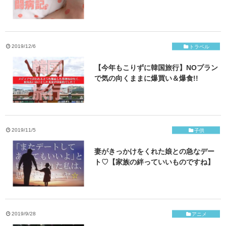
2019/12/6
トラベル
【今年もこりずに韓国旅行】NOプラン
で気の向くままに爆買い＆爆食!!
2019/11/5
子供
妻がきっかけをくれた娘との急なデー
ト♡【家族の絆っていいものですね】
2019/9/28
アニメ