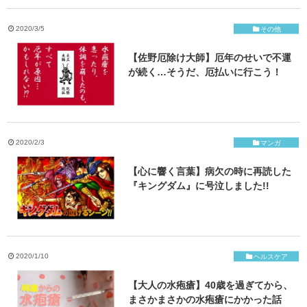
ご応募・お問い合わせ
2020/3/5
その他
【佐野厄除け大師】厄年のせいで不運
が続く…そうだ、厄払いに行こう！
2020/2/3
マンガ
【心に響く言葉】病欠の時に再読した
『キングダム』に号泣しました!!
2020/1/10
ヘルスケア
【大人の水疱瘡】40歳を過ぎてから、
まさかまさかの水疱瘡にかかった話