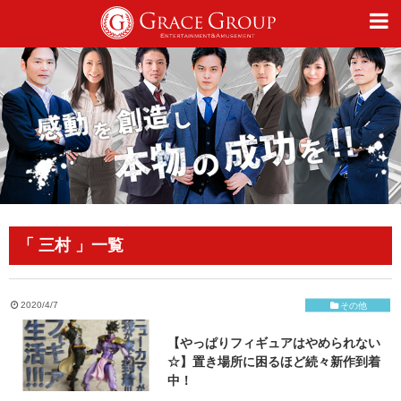
仕事
趣味
カルチャー
「 三村 」一覧
ライフスタイル
2020/4/7
その他
【やっぱりフィギュアはやめられない
オフィシャルサイト
☆】置き場所に困るほど続々新作到着
中！