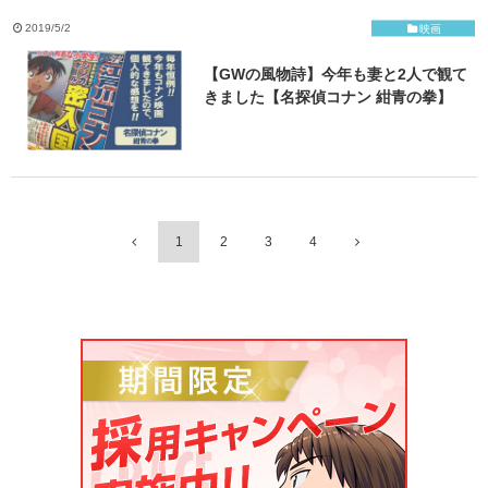
2019/5/2
映画
【GWの風物詩】今年も妻と2人で観て
きました【名探偵コナン 紺青の拳】
1
2
3
4