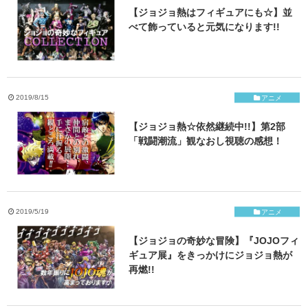
【ジョジョ熱はフィギュアにも☆】並
べて飾っていると元気になります!!
2019/8/15
アニメ
【ジョジョ熱☆依然継続中!!】第2部
「戦闘潮流」観なおし視聴の感想！
2019/5/19
アニメ
【ジョジョの奇妙な冒険】『JOJOフィ
ギュア展』をきっかけにジョジョ熱が
再燃!!