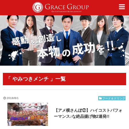
仕事
趣味
カルチャー
「 やみつきメンチ 」一覧
ライフスタイル
2018/8/1
フード＆ドリンク
【アメ横さんぽ②】ハイコストパフォ
オフィシャルサイト
ーマンス♪な絶品揚げ物2連発!!