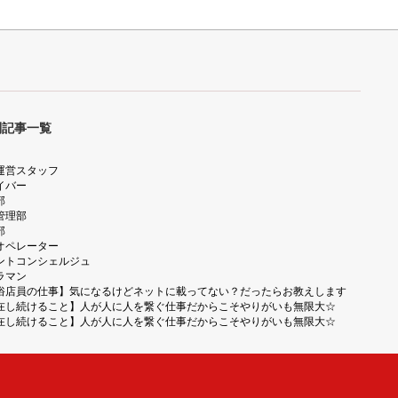
別記事一覧
運営スタッフ
イバー
部
管理部
部
オペレーター
ントコンシェルジュ
ラマン
俗店員の仕事】気になるけどネットに載ってない？だったらお教えします
在し続けること】人が人に人を繋ぐ仕事だからこそやりがいも無限大☆
在し続けること】人が人に人を繋ぐ仕事だからこそやりがいも無限大☆