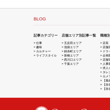
BLOG
記事カテゴリー
店舗エリア別記事一覧
職種
仕事
五反田エリア
店長
趣味
池袋エリア
店舗
カルチャー
錦糸町エリア
ドラ
ライフスタイル
新橋エリア
企画
西川口エリア
店舗
千葉エリア
人事
求人
タレ
カメ
【風
【存
【存