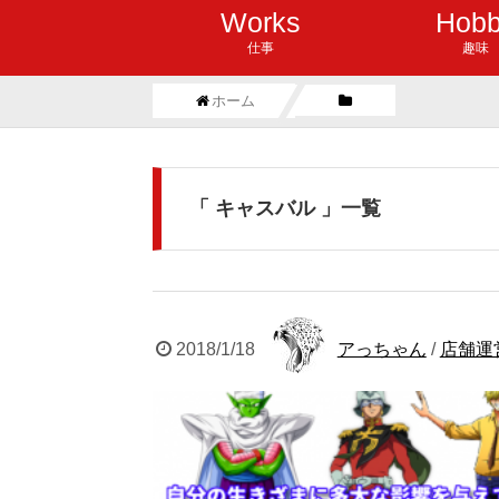
Works
Hob
仕事
趣味
ホーム
「 キャスバル 」一覧
2018/1/18
アっちゃん
/
店舗運