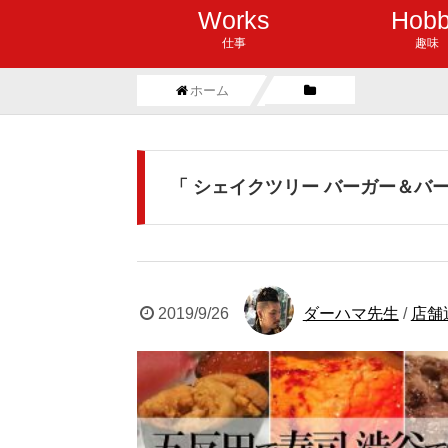
Works
Hob
仕事
趣味
ホーム
「 シェイクツリー バーガー＆バー
2019/9/26
ダーハマ先生
/
店舗