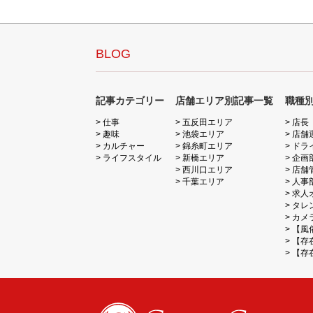
BLOG
記事カテゴリー
店舗エリア別記事一覧
職種
仕事
五反田エリア
店長
趣味
池袋エリア
店舗
カルチャー
錦糸町エリア
ドラ
ライフスタイル
新橋エリア
企画
西川口エリア
店舗
千葉エリア
人事
求人
タレ
カメ
【風
【存
【存