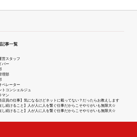
別記事一覧
運営スタッフ
イバー
部
管理部
部
オペレーター
ントコンシェルジュ
ラマン
俗店員の仕事】気になるけどネットに載ってない？だったらお教えします
在し続けること】人が人に人を繋ぐ仕事だからこそやりがいも無限大☆
在し続けること】人が人に人を繋ぐ仕事だからこそやりがいも無限大☆