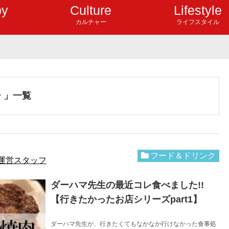
by
Culture
Lifestyle
カルチャー
ライフスタイル
 」一覧
フード＆ドリンク
運営スタッフ
ダーハマ先生の最近コレ食べました!!
【行きたかったお店シリーズpart1】
ダーハマ先生が、行きたくてもなかなか行けなかった食事処