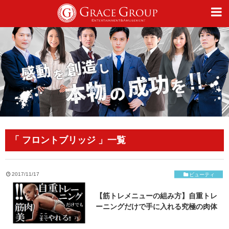
仕事
趣味
カルチャー
「 フロントブリッジ 」一覧
ライフスタイル
2017/11/17
ビューティ
【筋トレメニューの組み方】自重トレ
オフィシャルサイト
ーニングだけで手に入れる究極の肉体