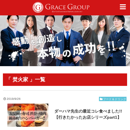
仕事
趣味
カルチャー
「 焚火家 」一覧
ライフスタイル
2019/9/26
フード＆ドリンク
ダーハマ先生の最近コレ食べました!!
オフィシャルサイト
【行きたかったお店シリーズpart1】