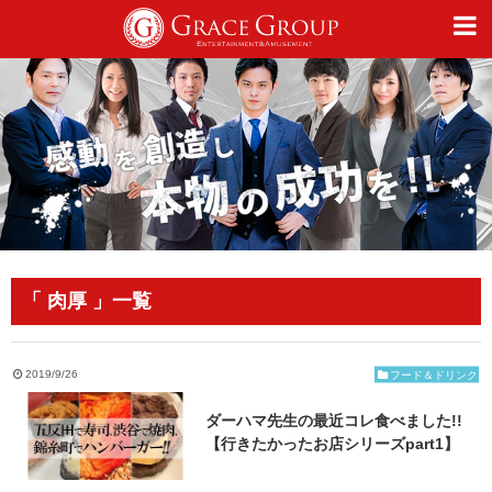
仕事
趣味
カルチャー
「 肉厚 」一覧
ライフスタイル
2019/9/26
フード＆ドリンク
ダーハマ先生の最近コレ食べました!!
オフィシャルサイト
【行きたかったお店シリーズpart1】