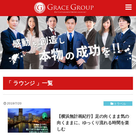
仕事
趣味
カルチャー
「 ラウンジ 」一覧
ライフスタイル
2019/7/20
トラベル
【横浜無計画紀行】足の向くまま気の
オフィシャルサイト
向くままに、ゆっくり流れる時間を楽
しむ