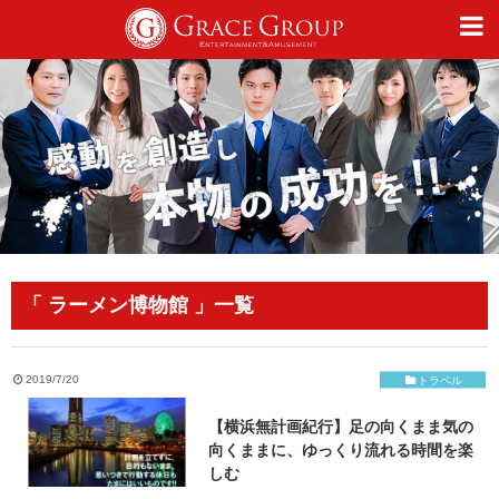
仕事
趣味
カルチャー
「 ラーメン博物館 」一覧
ライフスタイル
2019/7/20
トラベル
【横浜無計画紀行】足の向くまま気の
オフィシャルサイト
向くままに、ゆっくり流れる時間を楽
しむ