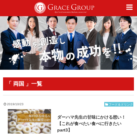
仕事
趣味
カルチャー
「 両国 」一覧
ライフスタイル
2019/10/23
フード＆ドリンク
ダーハマ先生の甘味にかける想い！
オフィシャルサイト
【これが食べたい食べに行きたい
part3】