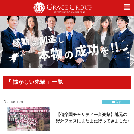
仕事
趣味
カルチャー
「 懐かしい先輩 」一覧
ライフスタイル
2018/11/20
音楽
【偕楽園チャリティー音楽祭】地元の
オフィシャルサイト
野外フェスにまたまた行ってきました♪