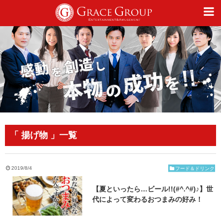
仕事
趣味
カルチャー
「 揚げ物 」一覧
ライフスタイル
2019/8/4
フード＆ドリンク
【夏といったら…ビール!!(#^.^#)♪】世
オフィシャルサイト
代によって変わるおつまみの好み！