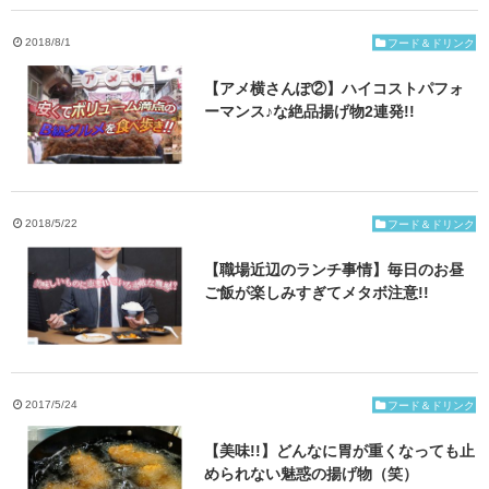
ご応募・お問い合わせ
2018/8/1
フード＆ドリンク
【アメ横さんぽ②】ハイコストパフォ
ーマンス♪な絶品揚げ物2連発!!
2018/5/22
フード＆ドリンク
【職場近辺のランチ事情】毎日のお昼
ご飯が楽しみすぎてメタボ注意!!
2017/5/24
フード＆ドリンク
【美味!!】どんなに胃が重くなっても止
められない魅惑の揚げ物（笑）