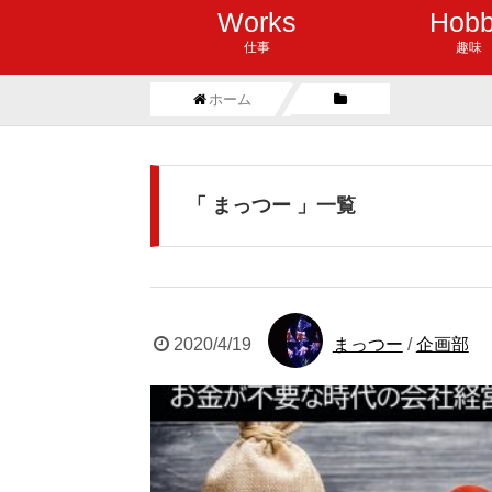
Works
Hob
仕事
趣味
ホーム
「 まっつー 」一覧
2020/4/19
まっつー
/
企画部