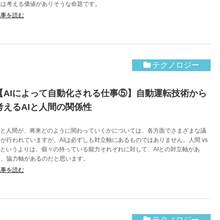
れは考える価値がありそうな命題です。
記事を読む
テクノロジー
【AIによって自動化される仕事⑤】自動運転技術から
考えるAIと人間の関係性
AIと人間が、将来どのように関わっていくかについては、各方面でさまざまな議
論が行われていますが、AIは必ずしも対立軸にあるものではありません。人間 vs
AIというよりは、個々の持っている能力それぞれに対して、AIとの対立軸があ
り、協力軸があるのだと思います。
記事を読む
テクノロジー