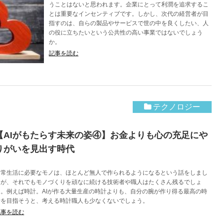
うことはないと思われます。企業にとって利潤を追求するこ
とは重要なインセンティブです。しかし、次代の経営者が目
指すのは、自らの製品やサービスで世の中を良くしたい、人
の役に立ちたいという公共性の高い事業ではないでしょう
か。
記事を読む
テクノロジー
【AIがもたらす未来の姿④】お金よりも心の充足にや
りがいを見出す時代
日常生活に必要なモノは、ほとんど無人で作られるようになるという話をしまし
たが、それでもモノづくりを頑なに続ける技術者や職人はたくさん残るでしょ
う。例えば時計。AIが作る大量生産の時計よりも、自分の腕が作り得る最高の時
計を目指そうと、考える時計職人も少なくないでしょう。
記事を読む