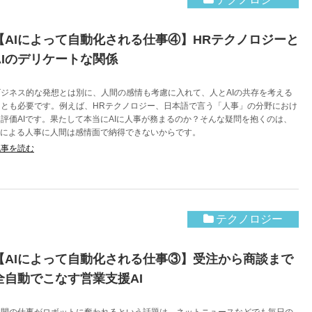
【AIによって自動化される仕事④】HRテクノロジーと
AIのデリケートな関係
ビジネス的な発想とは別に、人間の感情も考慮に入れて、人とAIの共存を考える
ことも必要です。例えば、HRテクノロジー、日本語で言う「人事」の分野におけ
る評価AIです。果たして本当にAIに人事が務まるのか？そんな疑問を抱くのは、
AIによる人事に人間は感情面で納得できないからです。
記事を読む
テクノロジー
【AIによって自動化される仕事③】受注から商談まで
全自動でこなす営業支援AI