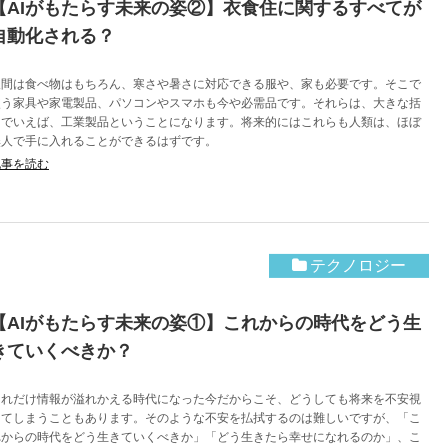
【AIがもたらす未来の姿②】衣食住に関するすべてが
自動化される？
人間は食べ物はもちろん、寒さや暑さに対応できる服や、家も必要です。そこで
使う家具や家電製品、パソコンやスマホも今や必需品です。それらは、大きな括
りでいえば、工業製品ということになります。将来的にはこれらも人類は、ほぼ
無人で手に入れることができるはずです。
記事を読む
テクノロジー
【AIがもたらす未来の姿①】これからの時代をどう生
きていくべきか？
これだけ情報が溢れかえる時代になった今だからこそ、どうしても将来を不安視
してしまうこともあります。そのような不安を払拭するのは難しいですが、「こ
れからの時代をどう生きていくべきか」「どう生きたら幸せになれるのか」、こ