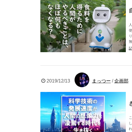
2019/12/13
まっつー
/
企画部