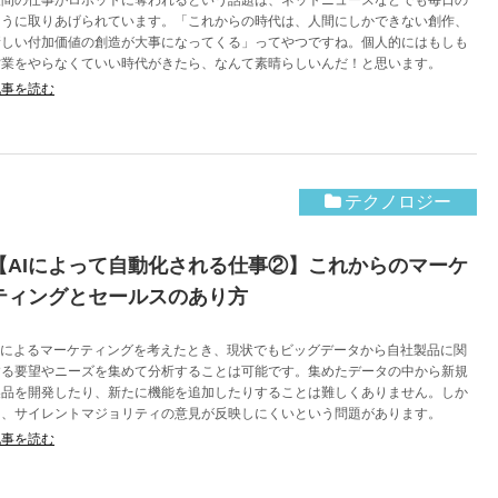
人間の仕事がロボットに奪われるという話題は、ネットニュースなどでも毎日の
ように取りあげられています。「これからの時代は、人間にしかできない創作、
新しい付加価値の創造が大事になってくる」ってやつですね。個人的にはもしも
営業をやらなくていい時代がきたら、なんて素晴らしいんだ！と思います。
記事を読む
テクノロジー
【AIによって自動化される仕事②】これからのマーケ
ティングとセールスのあり方
AIによるマーケティングを考えたとき、現状でもビッグデータから自社製品に関
する要望やニーズを集めて分析することは可能です。集めたデータの中から新規
製品を開発したり、新たに機能を追加したりすることは難しくありません。しか
し、サイレントマジョリティの意見が反映しにくいという問題があります。
記事を読む