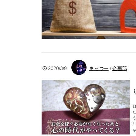
2020/3/9
まっつー
/
企画部