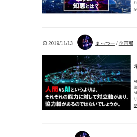
2019/11/13
まっつー
/
企画部