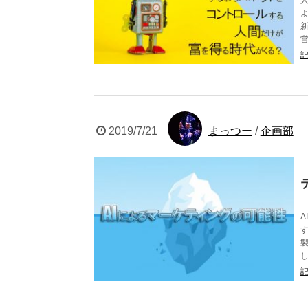
2019/7/21
まっつー
/
企画部