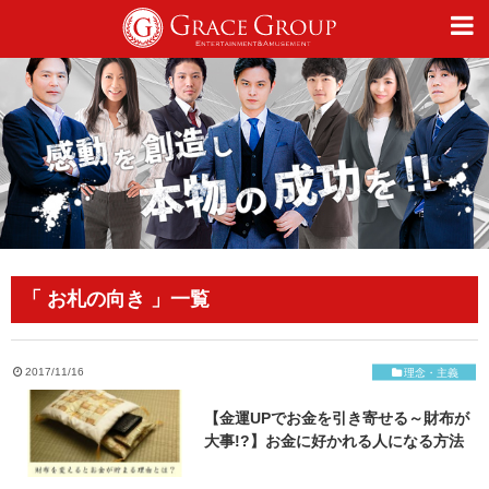
仕事
趣味
カルチャー
「 お札の向き 」一覧
ライフスタイル
2017/11/16
理念・主義
【金運UPでお金を引き寄せる～財布が
オフィシャルサイト
大事!?】お金に好かれる人になる方法