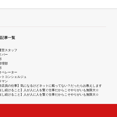
別記事一覧
運営スタッフ
イバー
部
管理部
部
オペレーター
ントコンシェルジュ
ラマン
俗店員の仕事】気になるけどネットに載ってない？だったらお教えします
在し続けること】人が人に人を繋ぐ仕事だからこそやりがいも無限大☆
在し続けること】人が人に人を繋ぐ仕事だからこそやりがいも無限大☆