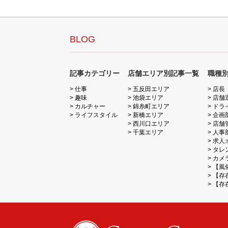
BLOG
記事カテゴリー
店舗エリア別記事一覧
職種
仕事
五反田エリア
店長
趣味
池袋エリア
店舗
カルチャー
錦糸町エリア
ドラ
ライフスタイル
新橋エリア
企画
西川口エリア
店舗
千葉エリア
人事
求人
タレ
カメ
【風
【存
【存