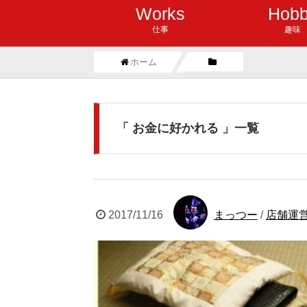
Works
Hob
仕事
趣味
ホーム
「 お金に好かれる 」一覧
2017/11/16
まっつー
/
店舗運