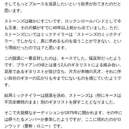
そしてもっとブルースを追及したいという欲求が出てきたのだと
思います。
ストーンズは確かにすごいです。ロックンロールバンドとして今
も王者。その片鱗がすでに40年以上前から出ていました。ただ、
ストーンズにいてはミックテイラーは「ストーンズのミックテイ
ラー」でしかなく、真に求めるものを追うことができない、とい
う理由だったのでは？と思います。
この脱退に一番反対したのは、キースでした。猛反対だったよう
です。ブライアンの頃とは違う2人のギタリストによる絡み合い、
花形であるギタリストが並び立ち、片方が本物の天才。それに伴
い自分のギターの広がりも今までにないものを感じていたようで
す。
結局ミックテイラーは脱退を決め、ストーンズは（特にキースは
不完全燃焼のまま）別のギタリストを探すこととなりました。
そこで大規模なオーディションが1975年に開かれます。その中に
は錚々たるメンバーが参加したようですが、ここに現れたのがロ
ンウッド（愛称：ロニー）です。