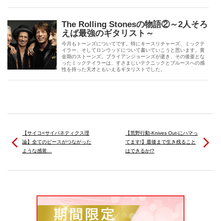
The Rolling Stonesの物語②～2人そろ
えば最強のギタリスト～
今月もトーンズについてです。特にキースリチャーズ、ミックテ
イラー、そしてロンウッドについて書いていこうと思います。黄
金期のストーンズ。ブライアンジョーンズが逝き、その後釜とな
ったミックテイラーは、すさまじいテクニックとブルースへの感
性を持った天才ともいえるギタリストでした。
【サイコ=サイバネティクス理
【荒野行動-Knives Out-にハマっ
論】全てのピースがつながった
てます!】最後まで生き残ること
ような感覚…
はできるか!?