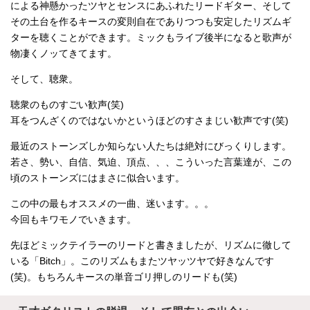
による神懸かったツヤとセンスにあふれたリードギター、そして
その土台を作るキースの変則自在でありつつも安定したリズムギ
ターを聴くことができます。ミックもライブ後半になると歌声が
物凄くノッてきてます。
そして、聴衆。
聴衆のものすごい歓声(笑)
耳をつんざくのではないかというほどのすさまじい歓声です(笑)
最近のストーンズしか知らない人たちは絶対にびっくりします。
若さ、勢い、自信、気迫、頂点、、、こういった言葉達が、この
頃のストーンズにはまさに似合います。
この中の最もオススメの一曲、迷います。。。
今回もキワモノでいきます。
先ほどミックテイラーのリードと書きましたが、リズムに徹して
いる「Bitch」。このリズムもまたツヤッツヤで好きなんです
(笑)。もちろんキースの単音ゴリ押しのリードも(笑)