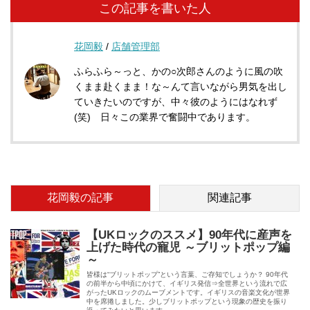
この記事を書いた人
花岡毅
/
店舗管理部
ふらふら～っと、かの○次郎さんのように風の吹
くまま赴くまま！な～んて言いながら男気を出し
ていきたいのですが、中々彼のようにはなれず
(笑) 日々この業界で奮闘中であります。
花岡毅の記事
関連記事
【UKロックのススメ】90年代に産声を
上げた時代の寵児 ～ブリットポップ編
～
皆様は“ブリットポップ”という言葉、ご存知でしょうか？ 90年代
の前半から中頃にかけて、イギリス発信⇒全世界という流れで広
がったUKロックのムーブメントです。イギリスの音楽文化が世界
中を席捲しました。少しブリットポップという現象の歴史を振り