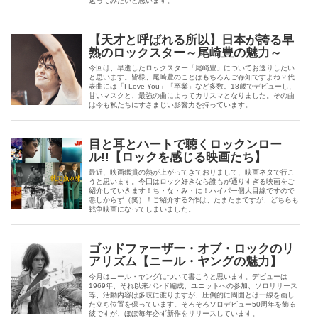
返ってみたいと思います。
【天才と呼ばれる所以】日本が誇る早
熟のロックスター～尾崎豊の魅力～
今回は、早逝したロックスター「尾崎豊」についてお送りしたい
と思います。皆様、尾崎豊のことはもちろんご存知ですよね？代
表曲には「I Love You」「卒業」など多数。18歳でデビューし、
甘いマスクと、最強の曲によってカリスマとなりました。その曲
は今も私たちにすさまじい影響力を持っています。
目と耳とハートで聴くロックンロー
ル!!【ロックを感じる映画たち】
最近、映画鑑賞の熱が上がってきておりまして、映画ネタで行こ
うと思います。今回はロック好きなら誰もが通りすぎる映画をご
紹介していきます！ち・な・み・に！ハイパー個人目線ですので
悪しからず（笑）！ご紹介する2作は、たまたまですが、どちらも
戦争映画になってしまいました。
ゴッドファーザー・オブ・ロックのリ
アリズム【ニール・ヤングの魅力】
今月はニール・ヤングについて書こうと思います。デビューは
1969年、それ以来バンド編成、ユニットへの参加、ソロリリース
等、活動内容は多岐に渡りますが、圧倒的に周囲とは一線を画し
た立ち位置を保っています。そろそろソロデビュー50周年を飾る
彼ですが、ほぼ毎年必ず新作をリリースしています。