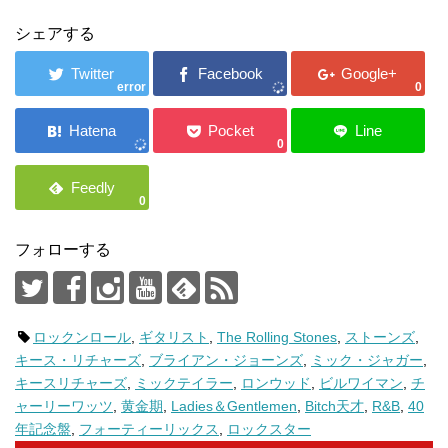
シェアする
error
0
0
0
フォローする
ロックンロール
,
ギタリスト
,
The Rolling Stones
,
ストーンズ
,
キース・リチャーズ
,
ブライアン・ジョーンズ
,
ミック・ジャガー
,
キースリチャーズ
,
ミックテイラー
,
ロンウッド
,
ビルワイマン
,
チ
ャーリーワッツ
,
黄金期
,
Ladies＆Gentlemen
,
Bitch天才
,
R&B
,
40
年記念盤
,
フォーティーリックス
,
ロックスター