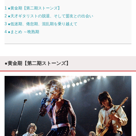
1
●黄金期【第二期ストーンズ】
2
●天才ギタリストの脱退、そして盟友との出会い
3
●低迷期、倦怠期、混乱期を乗り越えて
4
●まとめ ～晩熟期
●黄金期【第二期ストーンズ】