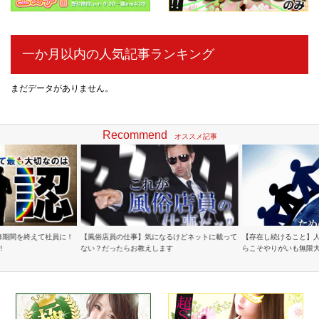
一か月以内の人気記事ランキング
まだデータがありません。
Recommend
オススメ記事
修期間を終えて社員に！
【風俗店員の仕事】気になるけどネットに載って
【存在し続けること】
!
ない？だったらお教えします
らこそやりがいも無限