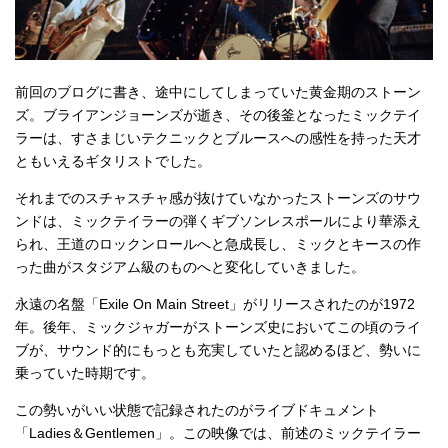
前回のブログに書き、途中にしてしまっていた黄金期のストーン
ズ。ブライアンジョーンズが逝き、その後釜となったミックテイ
ラーは、すさまじいテクニックとブルースへの感性を持った天才
ともいえるギタリストでした。
それまでのスチャスチャ感が抜けていなかったストーンズのサウ
ンドは、ミックテイラーの弾くギブソンレスポールにより華添え
られ、王道のロックンロールへと急成長し、ミックとキースの作
った曲がスタジアム級のものへと変化していきました。
永遠の名盤「Exile On Main Street」がリリースされたのが1972
年。後年、ミックジャガーがストーンズ史においてこの頃のライ
ブが、サウンド的にもっとも充実していたと認めるほど、勢いに
乗っていた時期です。
この勢いがいい状態で記録されたのがライブドキュメント
「Ladies＆Gentlemen」。この映像では、前述のミックテイラー