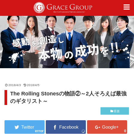
仕事
趣味
カルチャー
2018/4/3
2018/4/5
The Rolling Stonesの物語②～2人そろえば最強
ライフスタイル
のギタリスト～
音楽
オフィシャルサイト
error
0