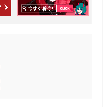
】
】
】