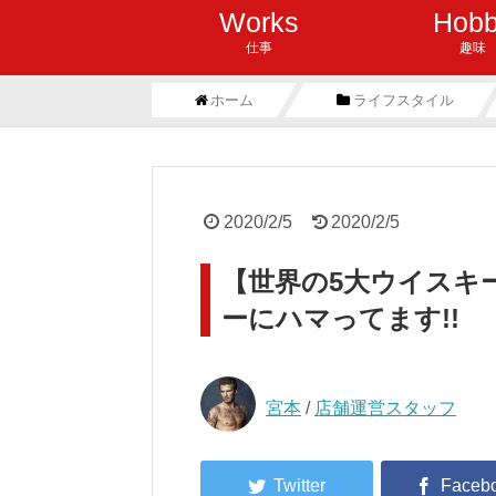
Works
Hob
仕事
趣味
ホーム
ライフスタイル
2020/2/5
2020/2/5
【世界の5大ウイスキ
ーにハマってます!!
宮本
/
店舗運営スタッフ