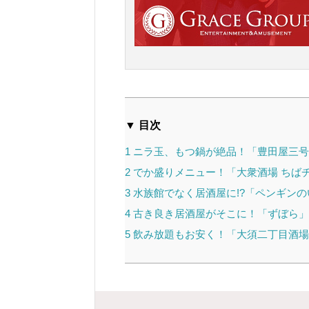
▼ 目次
1
ニラ玉、もつ鍋が絶品！「豊田屋三号
2
でか盛りメニュー！「大衆酒場 ちば
3
水族館でなく居酒屋に!?「ペンギンの
4
古き良き居酒屋がそこに！「ずぼら」
5
飲み放題もお安く！「大須二丁目酒場