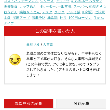
コストパフォーマンス
,
シリーズ
,
アツアツ
,
許されるだろうか？
,
設備投資
,
カップめん
,
IHヒーター
,
一般常識
,
スーパー
,
鍋焼ききつ
ねうどん
,
鍋焼きうどん
,
デスク
,
クック
,
アルミ鍋
,
IH対応
,
七味家
本舗
,
湿度アップ
,
風邪予防
,
非常識
,
社長
,
100円ローソン
,
生めん
タイプ
この記事を書いた人
異端児Ｇ
/
人事部
老眼全開のご老体になりながらも、年甲斐もなく
単車とアメ車が大好き。そんな人事部の異端児Ｇ
(この年齢で児だけでは申し訳ないのでＧをプラ
スしておきました。)アナタの良いトコ引き伸ば
します！
異端児Ｇの記事
関連記事