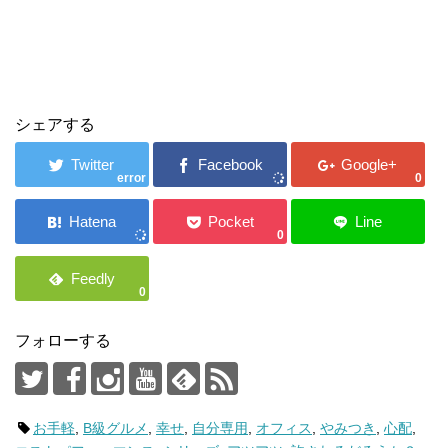
シェアする
error
0
0
0
フォローする
お手軽
,
B級グルメ
,
幸せ
,
自分専用
,
オフィス
,
やみつき
,
心配
,