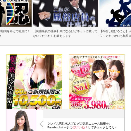
修期間を終えて社員に！
【風俗店員の仕事】気になるけどネットに載って
【存在し続けること】
!
ない？だったらお教えします
らこそやりがいも無限
グレイス男性求人ブログの更新ニュース情報を、
いいね！
Facebookページに
してチェックしてね♪