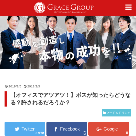
仕事
趣味
カルチャー
2019/2/5
2019/2/5
【オフィスでアツアツ！】ボスが知ったらどうな
ライフスタイル
る？許されるだろうか？
フード＆ドリンク
オフィシャルサイト
error
0