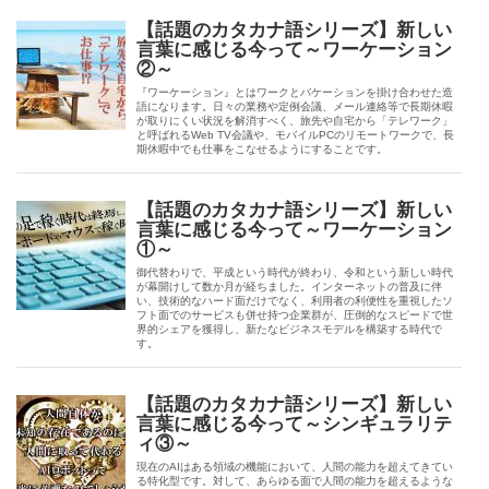
【話題のカタカナ語シリーズ】新しい
言葉に感じる今って～ワーケーション
②～
『ワーケーション』とはワークとバケーションを掛け合わせた造
語になります。日々の業務や定例会議、メール連絡等で長期休暇
が取りにくい状況を解消すべく、旅先や自宅から「テレワーク」
と呼ばれるWeb TV会議や、モバイルPCのリモートワークで、長
期休暇中でも仕事をこなせるようにすることです。
【話題のカタカナ語シリーズ】新しい
言葉に感じる今って～ワーケーション
①～
御代替わりで、平成という時代が終わり、令和という新しい時代
が幕開けして数か月が経ちました。インターネットの普及に伴
い、技術的なハード面だけでなく、利用者の利便性を重視したソ
フト面でのサービスも併せ持つ企業群が、圧倒的なスピードで世
界的シェアを獲得し、新たなビジネスモデルを構築する時代で
す。
【話題のカタカナ語シリーズ】新しい
言葉に感じる今って～シンギュラリテ
ィ③～
現在のAIはある領域の機能において、人間の能力を超えてきてい
る特化型です。対して、あらゆる面で人間の能力を超えるような