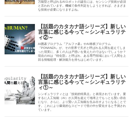
万能型と呼ばれるAIロボットの誕生には、センシング技術が必須
と言われています。機械で条件判定をしようとすれば、さまざま
な技術が必要になりますよね。
【話題のカタカナ語シリーズ】新しい
言葉に感じる今って～シンギュラリテ
ィ②～
AI囲碁プログラム『アルファ碁』やAI将棋プログラム
『PONANZA』が、その世界で天才と呼ばれる人間を超えてしま
った現実に、多くの人は戸惑いを覚えたのではないでしょうか？
現在のAIは『特化型』と呼ばれ、ある専門領域において人間を上
回る情報処理・解決能力を持ちはじめています。
【話題のカタカナ語シリーズ】新しい
言葉に感じる今って～シンギュラリテ
ィ①～
シンギュラリティとは「技術的特異点」と表現されています。要
するに人工知能（AI）が人間を超えて地球上でもっとも賢い存在
になり、さらに、より賢い人工知能を生み出すようになることで
す。これにより爆発的なスピードで世の中が変化すると予測され
ています。