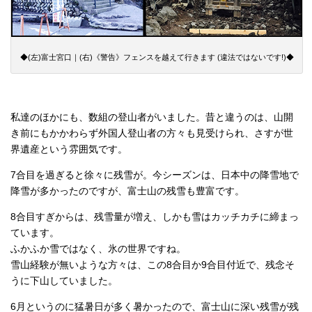
◆(左)富士宮口｜(右)《警告》フェンスを越えて行きます (違法ではないです!)◆
私達のほかにも、数組の登山者がいました。昔と違うのは、山開
き前にもかかわらず外国人登山者の方々も見受けられ、さすが世
界遺産という雰囲気です。
7合目を過ぎると徐々に残雪が。今シーズンは、日本中の降雪地で
降雪が多かったのですが、富士山の残雪も豊富です。
8合目すぎからは、残雪量が増え、しかも雪はカッチカチに締まっ
ています。
ふかふか雪ではなく、氷の世界ですね。
雪山経験が無いような方々は、この8合目か9合目付近で、残念そ
うに下山していました。
6月というのに猛暑日が多く暑かったので、富士山に深い残雪が残