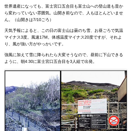
世界遺産になっても、富士宮口五合目も富士山への登山道も昔か
ら変わっていない雰囲気。山開き前なので、人もほとんどいませ
ん。（山開きは7/10ごろ）
天気予報によると、この日の富士山は曇のち雪、お昼ごろで気温
マイナス3度。風速17M。体感温度マイナス20度ですが、それよ
り、風が強い方がやっかいです。
強風に加えて雪に降られたら大変そうなので、昼前に下山できる
ように、朝4:30に富士宮口五合目を3人組で出発。