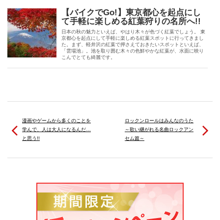
【バイクでGo!】東京都心を起点にし
て手軽に楽しめる紅葉狩りの名所へ!!
日本の秋の魅力といえば、やはり木々が色づく紅葉でしょう。 東
京都心を起点にして手軽に楽しめる紅葉スポットに行ってきまし
た。まず、軽井沢の紅葉で押さえておきたいスポットといえば、
「雲場池」。池を取り囲む木々の色鮮やかな紅葉が、水面に映り
こんでとても綺麗です。
漫画やゲームから多くのことを
ロックンロールはみんなのうた
学んで、人は大人になるんだ…
～歌い継がれる名曲ロックアン
と思う!!
セム篇～