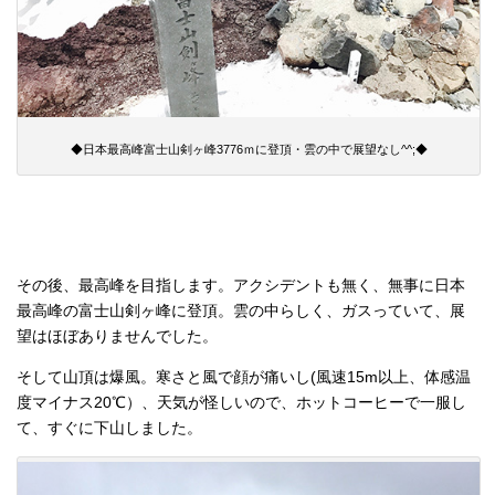
◆日本最高峰富士山剣ヶ峰3776ｍに登頂・雲の中で展望なし^^;◆
その後、最高峰を目指します。アクシデントも無く、無事に日本
最高峰の富士山剣ヶ峰に登頂。雲の中らしく、ガスっていて、展
望はほぼありませんでした。
そして山頂は爆風。寒さと風で顔が痛いし(風速15m以上、体感温
度マイナス20℃）、天気が怪しいので、ホットコーヒーで一服し
て、すぐに下山しました。