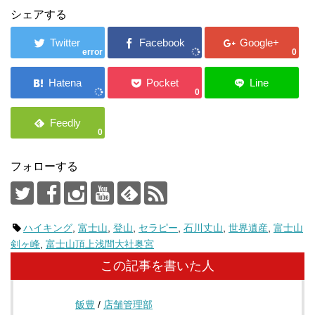
シェアする
error
0
0
0
フォローする
ハイキング
,
富士山
,
登山
,
セラピー
,
石川丈山
,
世界遺産
,
富士山
剣ヶ峰
,
富士山頂上浅間大社奥宮
この記事を書いた人
飯豊
/
店舗管理部