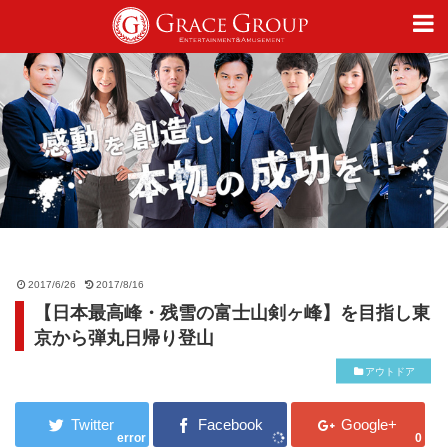
仕事
趣味
カルチャー
2017/6/26
2017/8/16
【日本最高峰・残雪の富士山剣ヶ峰】を目指し東
ライフスタイル
京から弾丸日帰り登山
アウトドア
オフィシャルサイト
error
0