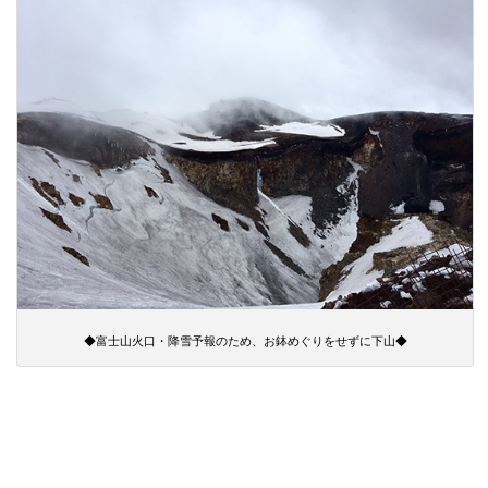
◆富士山火口・降雪予報のため、お鉢めぐりをせずに下山◆