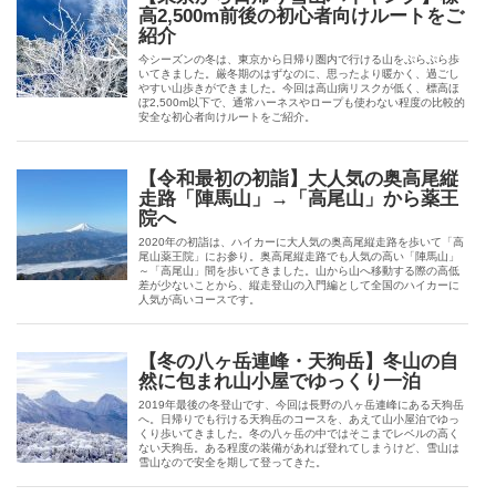
高2,500m前後の初心者向けルートをご
紹介
今シーズンの冬は、東京から日帰り圏内で行ける山をぷらぷら歩
いてきました。厳冬期のはずなのに、思ったより暖かく、過ごし
やすい山歩きができました。今回は高山病リスクが低く、標高ほ
ぼ2,500m以下で、通常ハーネスやロープも使わない程度の比較的
安全な初心者向けルートをご紹介。
【令和最初の初詣】大人気の奥高尾縦
走路「陣馬山」→「高尾山」から薬王
院へ
2020年の初詣は、ハイカーに大人気の奥高尾縦走路を歩いて「高
尾山薬王院」にお参り。奥高尾縦走路でも人気の高い「陣馬山」
～「高尾山」間を歩いてきました。山から山へ移動する際の高低
差が少ないことから、縦走登山の入門編として全国のハイカーに
人気が高いコースです。
【冬の八ヶ岳連峰・天狗岳】冬山の自
然に包まれ山小屋でゆっくり一泊
2019年最後の冬登山です、今回は長野の八ヶ岳連峰にある天狗岳
へ。日帰りでも行ける天狗岳のコースを、あえて山小屋泊でゆっ
くり歩いてきました。冬の八ヶ岳の中ではそこまでレベルの高く
ない天狗岳。ある程度の装備があれば登れてしまうけど、雪山は
雪山なので安全を期して登ってきた。