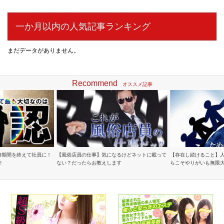
一か月以内の人気記事ランキング
まだデータがありません。
Recommend
オススメ記事
修期間を終えて社員に！
【風俗店員の仕事】気になるけどネットに載って
【存在し続けること】
!
ない？だったらお教えします
らこそやりがいも無限