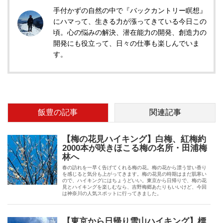
手付かずの自然の中で『バックカントリー瞑想』
にハマって、生きる力が漲ってきている今日この
頃。心の悩みの解決、潜在能力の開発、創造力の
開発にも役立って、日々の仕事も楽しんでいま
す。
飯豊の記事
関連記事
【梅の花見ハイキング】白梅、紅梅約
2000本が咲きほこる梅の名所・田浦梅
林へ
春の訪れを一早く告げてくれる梅の花。梅の花から漂う甘い香り
を感じると気分も上がってきます。梅の花見の時期はまだ肌寒い
ので、ハイキングにはちょうどいい。東京から日帰りで、梅の花
見とハイキングを楽しむなら、吉野梅郷あたりもいいけど、今回
は神奈川の人気スポットに行ってきました。
【東京から日帰り雪山ハイキング】標