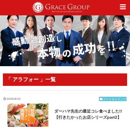
仕事
趣味
カルチャー
「 アラフォー 」一覧
ライフスタイル
2020/4/10
フード＆ドリンク
ダーハマ先生の最近コレ食べました!!
オフィシャルサイト
【行きたかったお店シリーズpart2】