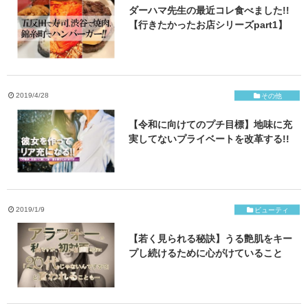
ダーハマ先生の最近コレ食べました!!
【行きたかったお店シリーズpart1】
2019/4/28
その他
【令和に向けてのプチ目標】地味に充
実してないプライベートを改革する!!
2019/1/9
ビューティ
【若く見られる秘訣】うる艶肌をキー
プし続けるために心がけていること