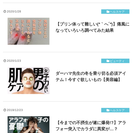
ご応募・お問い合わせ
2020/1/28
ヘルスケア
【プリン体って難しい(*｀へ´*)】痛風に
なっていろいろ調べてみた結果
2020/1/23
ビューティ
ダーハマ先生の冬を乗り切る必須アイ
テム！今すぐ欲しいもの【美容編】
2019/12/23
ヘルスケア
【今までの不摂生が遂に爆発!?】アラ
フォー突入でカラダに異変が…？