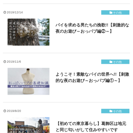
ご応募・お問い合わせ
2019/12/14
その他
パイを求める男たちの挽歌!!【刺激的な
夜のお遊び～おっパブ編②～】
2019/11/6
その他
ようこそ！素敵なパイの世界へ!!【刺激
的な夜のお遊び～おっパブ編①～】
2019/8/20
その他
【初めての東京暮らし】葛飾区は地元
と同じ匂いがして住みやすいです