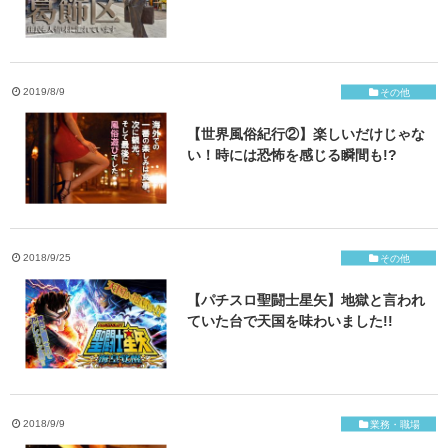
2019/8/9
その他
【世界風俗紀行②】楽しいだけじゃな
い！時には恐怖を感じる瞬間も!?
2018/9/25
その他
【パチスロ聖闘士星矢】地獄と言われ
ていた台で天国を味わいました!!
2018/9/9
業務・職場