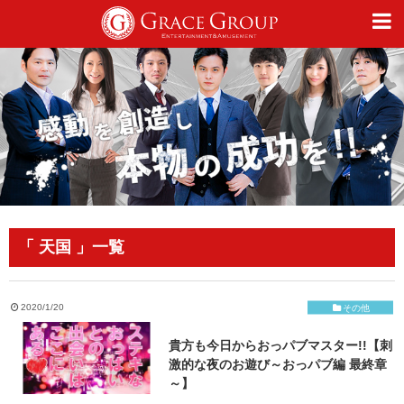
仕事
趣味
カルチャー
「 天国 」一覧
ライフスタイル
2020/1/20
その他
貴方も今日からおっパブマスター!!【刺
オフィシャルサイト
激的な夜のお遊び～おっパブ編 最終章
～】