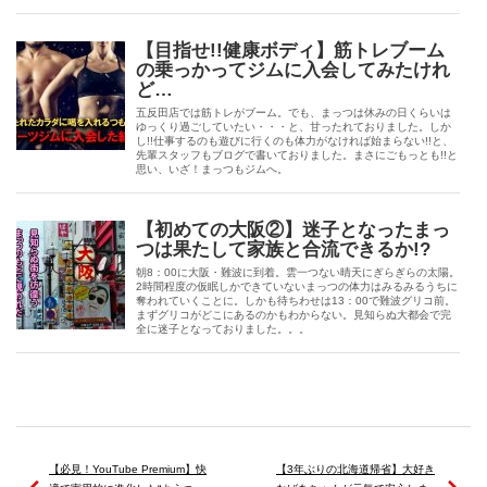
【目指せ!!健康ボディ】筋トレブーム
の乗っかってジムに入会してみたけれ
ど…
五反田店では筋トレがブーム。でも、まっつは休みの日くらいは
ゆっくり過ごしていたい・・・と、甘ったれておりました。しか
し!!仕事するのも遊びに行くのも体力がなければ始まらない!!と、
先輩スタッフもブログで書いておりました。まさにごもっとも!!と
思い、いざ！まっつもジムへ。
【初めての大阪②】迷子となったまっ
つは果たして家族と合流できるか!?
朝8：00に大阪・難波に到着。雲一つない晴天にぎらぎらの太陽。
2時間程度の仮眠しかできていないまっつの体力はみるみるうちに
奪われていくことに。しかも待ちわせは13：00で難波グリコ前。
まずグリコがどこにあるのかもわからない。見知らぬ大都会で完
全に迷子となっておりました。。。
【必見！YouTube Premium】快
【3年ぶりの北海道帰省】大好き