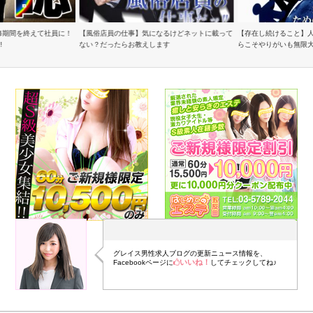
修期間を終えて社員に！
【風俗店員の仕事】気になるけどネットに載って
【存在し続けること】
!
ない？だったらお教えします
らこそやりがいも無限
グレイス男性求人ブログの更新ニュース情報を、
いいね！
Facebookページに
してチェックしてね♪