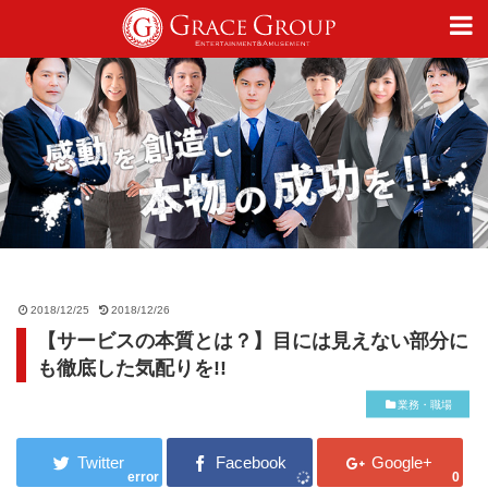
仕事
趣味
カルチャー
2018/12/25
2018/12/26
【サービスの本質とは？】目には見えない部分に
ライフスタイル
も徹底した気配りを!!
業務・職場
オフィシャルサイト
error
0