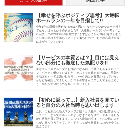
【幸せを呼ぶポジティブ思考】大逆転
ホームランの一年を目指して!!
今年1年の目標を決めなければと思い、なんかないかなぁーと考え
てたら、ぱっとひらめきました!!『大逆転ホームランの一年』!!こ
れがまっつの2019年の目標です!!まずはとにかく!!毎日を楽しむこ
と!!2018年は人生落ちるとこまで落ちたので、あとは右肩上がり
に上がっていくだけ!!
【サービスの本質とは？】目には見え
ない部分にも徹底した気配りを!!
実はグレイスグループにお世話になる前、千葉にある某有名テー
マ―パークで働いていました。ゲストを出迎えるために、早朝か
ら地面をすべて水洗いしたり、パーク内にある花が枯れていない
かなどを確認してました。ゲストの皆さんに楽しんでもらえるよ
う、細かな部分にも気を配っておりました。
【初心に返って…】新入社員を見てい
ると自分の入社当時を思い出します
五反田にも新たな新人スタッフが続々と入社中。初日は皆さんガ
ッチガチ。まるでロボットのようなぎこちなさで、ドキドキしな
がら店舗初日を迎えます。まっつも最初の頃は、どんな怖い人た
ちがいるんだろうって、ドキドキしながら挨拶をしたのを今でも
覚えてます。