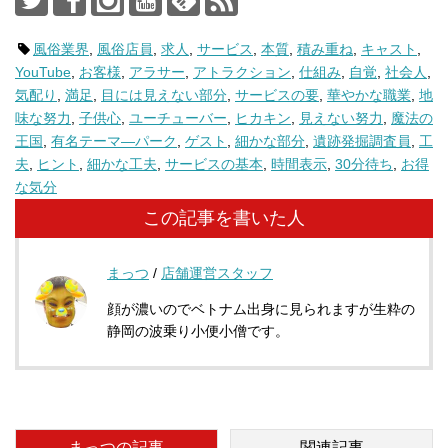
風俗業界
,
風俗店員
,
求人
,
サービス
,
本質
,
積み重ね
,
キャスト
,
YouTube
,
お客様
,
アラサー
,
アトラクション
,
仕組み
,
自覚
,
社会人
,
気配り
,
満足
,
目には見えない部分
,
サービスの要
,
華やかな職業
,
地
味な努力
,
子供心
,
ユーチューバー
,
ヒカキン
,
見えない努力
,
魔法の
王国
,
有名テーマ―パーク
,
ゲスト
,
細かな部分
,
遺跡発掘調査員
,
工
夫
,
ヒント
,
細かな工夫
,
サービスの基本
,
時間表示
,
30分待ち
,
お得
な気分
この記事を書いた人
まっつ
/
店舗運営スタッフ
顔が濃いのでベトナム出身に見られますが生粋の
静岡の波乗り小便小僧です。
まっつの記事
関連記事