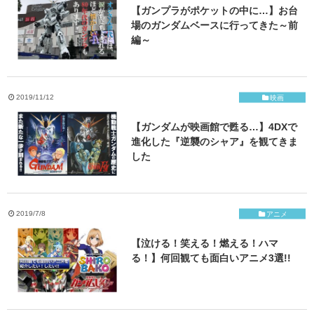
【ガンプラがポケットの中に…】お台
場のガンダムベースに行ってきた～前
編～
2019/11/12
映画
【ガンダムが映画館で甦る…】4DXで
進化した『逆襲のシャア』を観てきま
した
2019/7/8
アニメ
【泣ける！笑える！燃える！ハマ
る！】何回観ても面白いアニメ3選!!