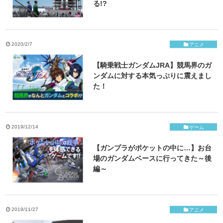
る!?
2020/2/7
アニメ
【騎乗戦士ガンダムJRA】競馬界のガ
ンダムに対する本気っぷりに震えまし
た！
2019/12/14
ゲーム
【ガンプラがポケットの中に…】お台
場のガンダムベースに行ってきた～後
編～
2019/11/27
アニメ