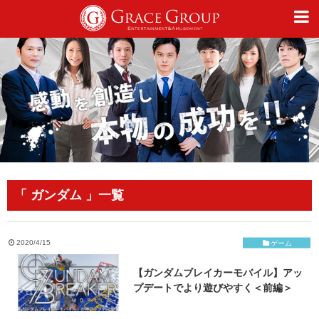
仕事
趣味
カルチャー
「 ガンダム 」一覧
ライフスタイル
2020/4/15
ゲーム
【ガンダムブレイカーモバイル】アッ
オフィシャルサイト
プデートでより遊びやすく＜前編＞