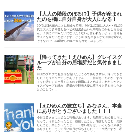
【大人の階段のぼる!?】子供が産まれ
たのを機に自分自身が大人になる！
20代は目の前のことに懸命な時期、40代は立派は大人･･･では30
代は大人に切り替わるヘビの脱皮みたいな時期なのかもしれませ
ん。子供にパパみたいになりたくないと言われないよう、自分も
大人になりたいと思います。どう30代を生きるかで今後が変わり
そうなので、34歳からのルールを考えてみました。
【帰ってきた！えひめん】グレイスグ
ループが自分の居場所だと気付きまし
た
前回のブログでお別れを告げたところでありますが、帰ってきま
した！もうギャグでしかありません。。。何があったのか、すべ
てをお話しすると長くなるので簡潔にまとめます。わたしがグレ
イスグループを離れ、愛媛の非観光大使に戻ろうと意を決したあ
とのことです…
【えひめんの旅立ち】みなさん、本当
にありがとうございました！！！
今日は皆さまに大切なご報告があります。池袋店に勤めるように
なって、うれしかったこと、感動したこと、感謝したこと、失敗
したこと、楽しかったこと・・・思い返せば、いろんな出来事が
ありました。そして長い年月が経ちました・・・突然ですが、私