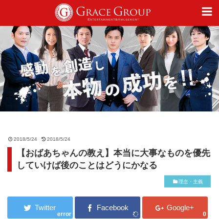
仕事
趣味
カルチャー
2018/5/24
2018/5/24
【おばあちゃんの教え】本当に大事なものを優先
ライフスタイル
していけば後のことはどうにかなる
理念・主義
オフィシャルサイト
error
0