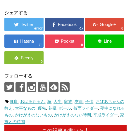
シェアする
error
0
0
0
フォローする
健康
,
おばあちゃん
,
海
,
人生
,
家族
,
友達
,
子供
,
おばあちゃんの
教え
,
大事なもの
,
優先
,
花瓶
,
ボール
,
仮面ライダー
,
夢中になれる
もの
,
かけがえのないもの
,
かけがえのない時間
,
平成ライダー
,
家
族との時間
この記事を書いた人