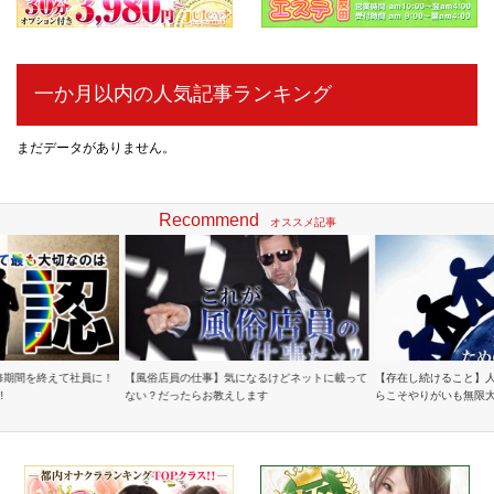
一か月以内の人気記事ランキング
まだデータがありません。
Recommend
オススメ記事
修期間を終えて社員に！
【風俗店員の仕事】気になるけどネットに載って
【存在し続けること】
!
ない？だったらお教えします
らこそやりがいも無限