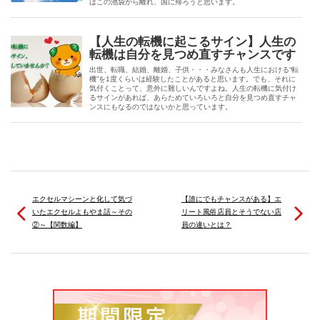
はこの池袋から離れ、国に帰ろうと思います。
【人生の転機に起こるサイン】人生の
転機は自分を見つめ直すチャンスです
出世、転職、結婚、離婚、子供・・・みなさんも人生における“転
機”を1度くらいは経験したことがあると思います。でも、それに
気付くことって、意外に難しいんですよね。人生の転機に気付け
るサインがあれば、あらためていろいろと自分を見つめ直すチャ
ンスにもなるのではないかと思っています。
エクセルマシーンと化して気づ
【誰にでもチャンスがある】エ
いたエクセルよもやま話～その
リート風俗店員とそうでない店
②～【関数編】
員の違いとは？