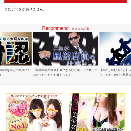
まだデータがありません。
Recommend
オススメ記事
修期間を終えて社員に！
【風俗店員の仕事】気になるけどネットに載って
【存在し続けること】
!
ない？だったらお教えします
らこそやりがいも無限