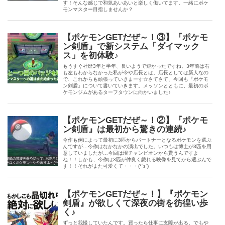
す！そんな感じで和気あいあいと楽しく働いてます。一緒にポケ
モンマスター目指しませんか？
【ポケモンGETだぜ～！③】『ポケモ
ン剣盾』で新システム「ダイマック
ス」を初体験♪
もうすぐ社歴3年と半年、長いようで短かったですね。3年前は右
も左もわからなかった私が今や店長とは。店長としては新人なの
で、これからも頑張っていきまーす☆さてさて、今回も『ポケモ
ン剣盾』について書いていきます。メッソンとともに、最初のポ
ケモンジムがあるターフタウンに向かいました♪
【ポケモンGETだぜ～！②】『ポケモ
ン剣盾』は最初から驚きの連続♪
今作も例によって最初に3匹からパートナーとなるポケモンを選ぶ
んですが…今作はなかなかの演出でした。いつもは博士が3匹を用
意していましたが…今回は現チャンピオンから貰うんですよ
ね！！しかも、今作は3匹が仲良く戯れる映像を見てから選ぶんで
す！！それがまた可愛くて・・・(*´з`)
【ポケモンGETだぜ～！】『ポケモン
剣盾』が欲しくて深夜の街を彷徨い歩
く♪
ずっと我慢していたんです。買ったら仕事に支障が出る、でもや