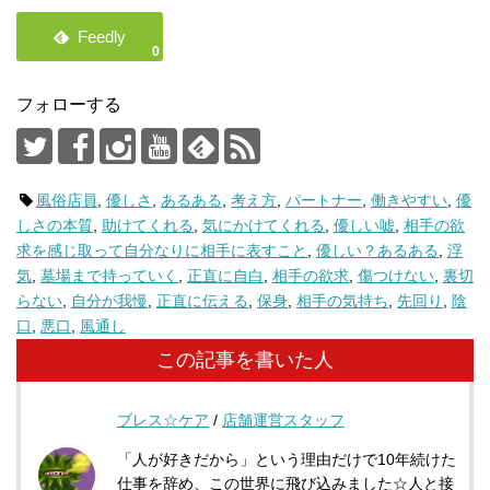
0
フォローする
風俗店員
,
優しさ
,
あるある
,
考え方
,
パートナー
,
働きやすい
,
優
しさの本質
,
助けてくれる
,
気にかけてくれる
,
優しい嘘
,
相手の欲
求を感じ取って自分なりに相手に表すこと
,
優しい？あるある
,
浮
気
,
墓場まで持っていく
,
正直に自白
,
相手の欲求
,
傷つけない
,
裏切
らない
,
自分が我慢
,
正直に伝える
,
保身
,
相手の気持ち
,
先回り
,
陰
口
,
悪口
,
風通し
この記事を書いた人
ブレス☆ケア
/
店舗運営スタッフ
「人が好きだから」という理由だけで10年続けた
仕事を辞め、この世界に飛び込みました☆人と接