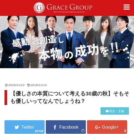
仕事
趣味
カルチャー
2018/11/13
2018/11/13
【優しさの本質について考える30歳の秋】そもそ
ライフスタイル
も優しいってなんでしょうね？
理念・主義
オフィシャルサイト
error
0