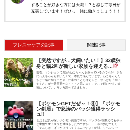
することが好きな方には天職！？と感じて毎日が
充実しています！ぜひっ一緒に働きましょう！！
ブレス☆ケアの記事
関連記事
【突然ですが…犬飼いたい！】32歳独
身と猫2匹が新しい家族を迎える…
現在、マンションで2匹のねこちゃんを飼っているのですが、さら
にわんちゃんも飼いたくて、本気で悩んでいます。ねこちゃんた
ちと一緒に飼うことや、仕事のことも考えると、やっぱり『飼い
やすさ』が一番重要かな・・・と思います。そこで飼いやすい犬
種について、いろいろ調べてみました。
【ポケモンGETだぜ～！④】『ポケモ
ン剣盾』で怒涛のバッジ獲得ラッシ
ュ!!
まだまだ奥が深いポケモン剣盾ですが、バッジを4個集めてもやっ
と中盤です！同僚と対戦もしたのですが・・・ボロ負けでした。
「でんじは」ばっかり打ってくるんですよ！絶対、リベンジで