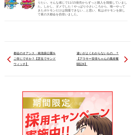
りたい。そんな感じで11/15発売からずっと購入を我慢していまし
た。しかし、ダメでした！やっぱり小さいころから、唯一やって
きたポケモンだけは我慢できない…と思い、私はポケモンを探し
て夜の大都会を彷徨いました。
都会のオアシス・南池袋公園を
違いがよくわからないもの…？
ご存じですか？【芝生でサンド
【アラサー安倍ちゃんの風俗奮
ウィッチ】
闘記6】