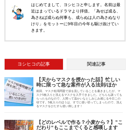
はじめてまして、ヨシヒコと申します。名前は最
近はまっているドラマより拝借。「為せば成る、
為さねば成らぬ何事も、成らぬは人の為さぬなり
けり」をモットーに9年目の今年も駆け抜けてい
きます。
ヨシヒコの記事
関連記事
【天からマスクを授かった話】忙しい
時に限って急な案件が入る法則/ほか
前回、マスク枯渇問題で涙を流していることを書きましたが、マ
スク5枚入りと洗えるマスクを入手できました。どちらも譲っても
らったものなので、人間って温かいなとしみじみ感じる今日この
頃です。5枚入りのほうは、すでに使い切ってしまったので、洗え
るマスクをひたすら使い倒します！
【どのレベルで作る？小麦から？】”こ
だわり“もここまでくると感嘆します