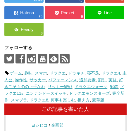
0
0
フォローする
ゲーム
,
趣味
,
スマホ
,
ドラクエ
,
ドラキチ
,
寝不足
,
ドラクエ4
,
主
人公
,
操作性
,
サッカー
,
パフォーマンス
,
追加要素
,
割引
,
実益
,
好
きこそものの上手なれ
,
サッカー観戦
,
ドラクエウォーク
,
配信
,
ド
ラクエ11s
,
ニンテンドースイッチ
,
ドラクエモンスターズ
,
完全新
作
,
スマブラ
,
ドラクエ8
,
何事も楽しむ
,
捉え方
,
豪華版
この記事を書いた人
ヨシヒコ
/
企画部