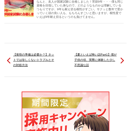
なんと、友人が国家試験に合格しました！苦節9年・・・僕も同じ
資格を目指していた身なので、どのようなものかは理解している
つもりですが、9年も耐え切る根性がすごい。サクッと数年で受か
っていく頭の良い人も、もちろんすごいと思いますが、根性度で
いえば9年耐え切るというのも負けてません。
【覚悟の準備は必要か？】ネッ
【夏といえば怖い話Part1】僕が
トでは珍しくないトラブルとそ
子供の頃、実際に体験した少し
の対処方法
不思議な話