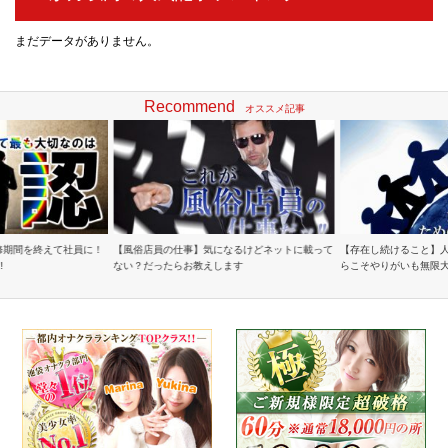
まだデータがありません。
Recommend
オススメ記事
修期間を終えて社員に！
【風俗店員の仕事】気になるけどネットに載って
【存在し続けること】
!
ない？だったらお教えします
らこそやりがいも無限