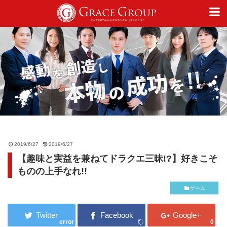
仕事
趣味
カルチャー
2019/6/27
2019/6/27
【趣味と実益を兼ねてドラクエ三昧!?】好きこそ
ライフスタイル
ものの上手なれ!!
ゲーム
オフィシャルサイト
error
0