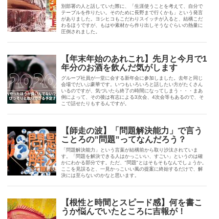
別部署の人と話していた際に、「生涯使うことを考えて、自分で
テーブルを作りたい。そのために長野まで行くかも」という発言
がありました。ヨシヒコもこだわりスイッチが入ると、結構こだ
わるほうですが、もはや素材から作り出しそうなぐらいの熱量に
圧倒されました。
【年末年始のあれこれ】先月と今月で1
年分のお酒を飲んだ気がします
グループ社員が一堂に会する新年会に参加しました。去年と同じ
会場でだいぶ豪華です。いつもいろいろと話したい方がたくさん
いるのですが、気づいたら終了の時間になってしまう・・・まあ
例によって、その後は有志による3次会、4次会等もあるので、そ
こで話せたりもするんですが。
【師走の波】「問題解決能力」で言う
ことろの”問題”ってなんだろう？
「問題解決能力」という言葉が結構前から取り沙汰されていま
す。「問題を解決できる人はかっこいい、すごい」というのは確
かにわかる部分です。ただ、"問題"とはそもそもなんでしょうか。
ここを見誤ると、一見かっこいい風の提案に終始するだけで、解
決には至らないのかなと思います。
【根性と時間とスピード感】何を書こ
うか悩んでいたところに吉報が！