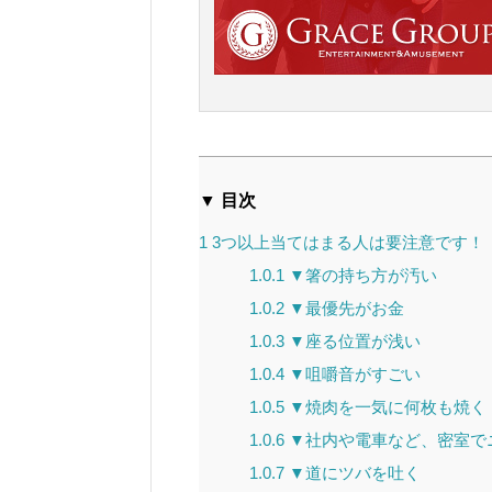
▼ 目次
1
3つ以上当てはまる人は要注意です！
1.0.1
▼箸の持ち方が汚い
1.0.2
▼最優先がお金
1.0.3
▼座る位置が浅い
1.0.4
▼咀嚼音がすごい
1.0.5
▼焼肉を一気に何枚も焼く
1.0.6
▼社内や電車など、密室で
1.0.7
▼道にツバを吐く