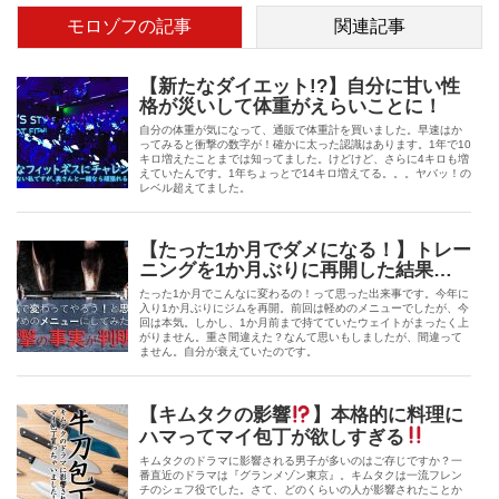
モロゾフの記事
関連記事
【新たなダイエット!?】自分に甘い性
格が災いして体重がえらいことに！
自分の体重が気になって、通販で体重計を買いました。早速はか
ってみると衝撃の数字が！確かに太った認識はあります。1年で10
キロ増えたことまでは知ってました。けどけど、さらに4キロも増
えていたんです。1年ちょっとで14キロ増えてる。。。ヤバッ！の
レベル超えてました。
【たった1か月でダメになる！】トレー
ニングを1か月ぶりに再開した結果…
たった1か月でこんなに変わるの！って思った出来事です。今年に
入り1か月ぶりにジムを再開。前回は軽めのメニューでしたが、今
回は本気。しかし、1か月前まで持てていたウェイトがまったく上
がりません。重さ間違えた？なんて思いもしましたが、間違って
ません。自分が衰えていたのです。
【キムタクの影響
】本格的に料理に
ハマってマイ包丁が欲しすぎる
キムタクのドラマに影響される男子が多いのはご存じですか？一
番直近のドラマは『グランメゾン東京』。キムタクは一流フレン
チのシェフ役でした。さて、どのくらいの人が影響されたことか