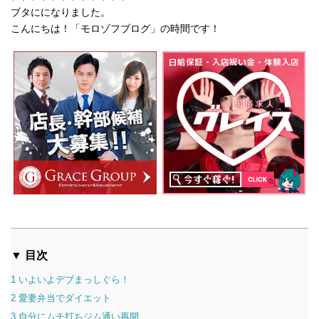
ブタにになりました。
こんにちは！「モロゾフブログ」の時間です！
▼ 目次
1
いよいよデブまっしぐら！
2
愛妻弁当でダイエット
3
自分にムチ打ちジム通い再開