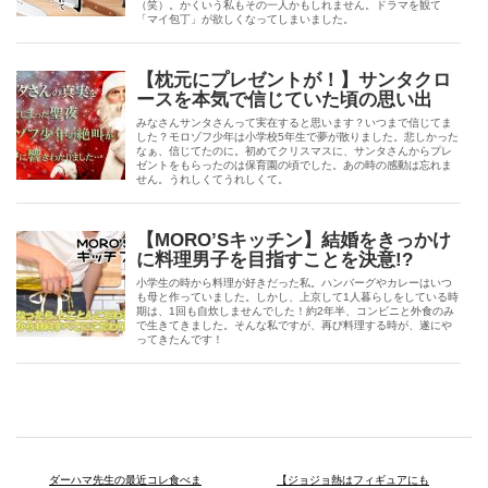
（笑）。かくいう私もその一人かもしれません。ドラマを観て
「マイ包丁」が欲しくなってしまいました。
【枕元にプレゼントが！】サンタクロ
ースを本気で信じていた頃の思い出
みなさんサンタさんって実在すると思います？いつまで信じてま
した？モロゾフ少年は小学校5年生で夢が散りました。悲しかった
なぁ、信じてたのに。初めてクリスマスに、サンタさんからプレ
ゼントをもらったのは保育園の頃でした。あの時の感動は忘れま
せん。うれしくてうれしくて。
【MORO’Sキッチン】結婚をきっかけ
に料理男子を目指すことを決意!?
小学生の時から料理が好きだった私。ハンバーグやカレーはいつ
も母と作っていました。しかし、上京して1人暮らしをしている時
期は、1回も自炊しませんでした！約2年半、コンビニと外食のみ
で生きてきました。そんな私ですが、再び料理する時が、遂にや
ってきたんです！
ダーハマ先生の最近コレ食べま
【ジョジョ熱はフィギュアにも