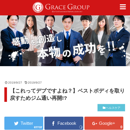
仕事
趣味
カルチャー
2019/9/27
2019/9/27
【これってデブですよね？】ベストボディを取り
ライフスタイル
戻すためジム通い再開!?
ヘルスケア
オフィシャルサイト
error
0