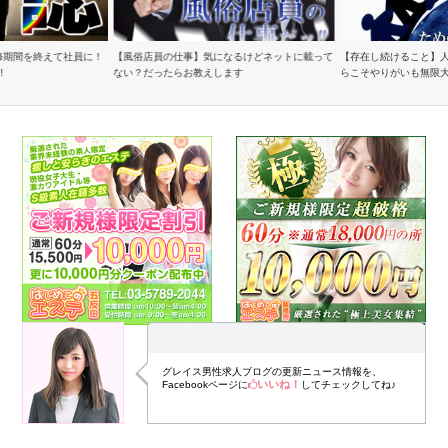
修期間を終えて社員に！
【風俗店員の仕事】気になるけどネットに載って
【存在し続けること】
!
ない？だったらお教えします
らこそやりがいも無限
グレイス男性求人ブログの更新ニュース情報を、
いいね！
Facebookページに
してチェックしてね♪