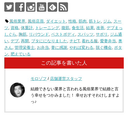
風俗業界
,
風俗店員
,
ダイエット
,
性格
,
筋肉
,
筋トレ
,
ジム
,
スー
ツ
,
資格
,
体重計
,
トレーニング
,
腹筋
,
食生活
,
結果
,
改善
,
デブまっ
しぐら
,
胸筋
,
リバウンド
,
ベストボディ
,
スパッツ
,
サボリ
,
ジム通
い
,
デブ
,
再開
,
ブタにになりました
,
チビT
,
着れる服
,
愛妻弁当
,
奥
さん
,
管理栄養士
,
お弁当
,
妻に感謝
,
やれば変わる
,
脱ぐ機会
,
ボタ
ン
,
肥えている
この記事を書いた人
モロゾフ
/
店舗運営スタッフ
結婚できない業界と言われる風俗業界で結婚と言
う幸せをつかみました！ 幸せおすそわけしますよ
っ♪